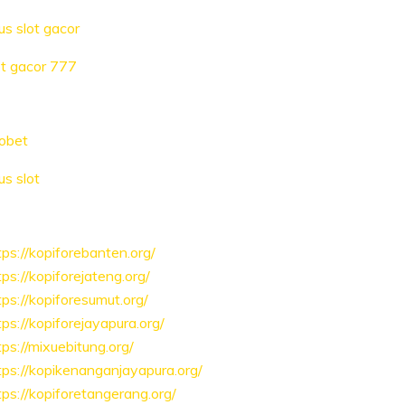
tus slot gacor
ot gacor 777
obet
us slot
tps://kopiforebanten.org/
tps://kopiforejateng.org/
tps://kopiforesumut.org/
tps://kopiforejayapura.org/
tps://mixuebitung.org/
tps://kopikenanganjayapura.org/
tps://kopiforetangerang.org/