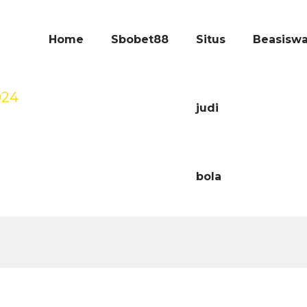
Home
Sbobet88
Situs
Beasisw
024
judi
bola