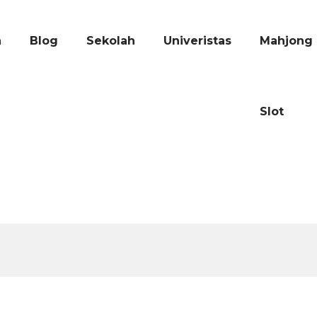
a
Blog
Sekolah
Univeristas
Mahjong
Slot