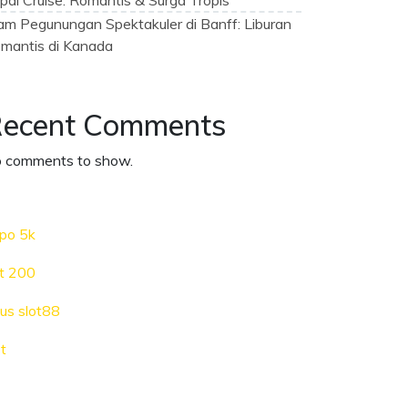
pal Cruise: Romantis & Surga Tropis
am Pegunungan Spektakuler di Banff: Liburan
mantis di Kanada
ecent Comments
 comments to show.
po 5k
t 200
tus slot88
ot