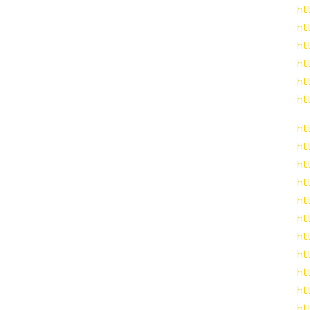
ht
ht
ht
ht
ht
ht
ht
ht
ht
ht
ht
ht
ht
ht
ht
ht
ht