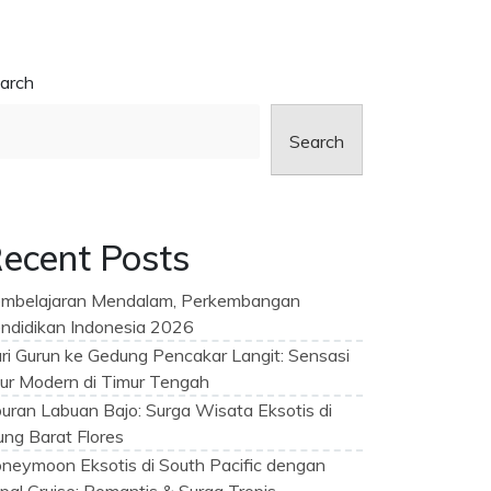
arch
Search
ecent Posts
mbelajaran Mendalam, Perkembangan
ndidikan Indonesia 2026
ri Gurun ke Gedung Pencakar Langit: Sensasi
ur Modern di Timur Tengah
buran Labuan Bajo: Surga Wisata Eksotis di
ung Barat Flores
neymoon Eksotis di South Pacific dengan