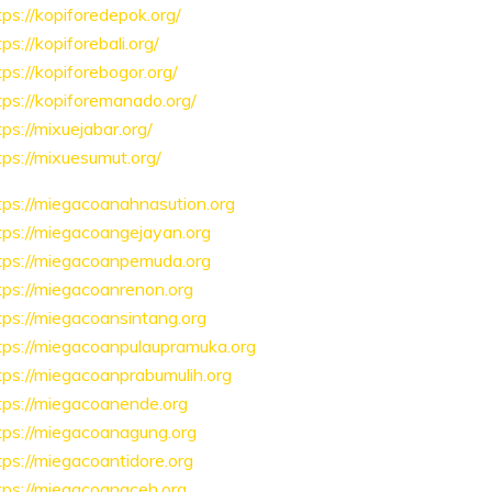
tps://kopiforedepok.org/
tps://kopiforebali.org/
tps://kopiforebogor.org/
tps://kopiforemanado.org/
tps://mixuejabar.org/
tps://mixuesumut.org/
tps://miegacoanahnasution.org
tps://miegacoangejayan.org
tps://miegacoanpemuda.org
tps://miegacoanrenon.org
tps://miegacoansintang.org
tps://miegacoanpulaupramuka.org
tps://miegacoanprabumulih.org
tps://miegacoanende.org
tps://miegacoanagung.org
tps://miegacoantidore.org
tps://miegacoanaceh.org