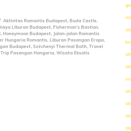
ga
ma
Aktivitas Romantis Budapest
,
Buda Castle
,
Biaya Liburan Budapest
,
Fisherman’s Bastion
,
sl
l
,
Honeymoon Budapest
,
Jalan-jalan Romantis
ner Hungaria Romantis
,
Liburan Pasangan Eropa
,
bo
gan Budapest
,
Széchenyi Thermal Bath
,
Travel
,
Trip Pasangan Hongaria
,
Wisata Eksotis
sit
sl
sc
sl
sl
sl
sl