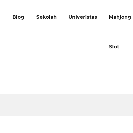
a
Blog
Sekolah
Univeristas
Mahjong
Slot