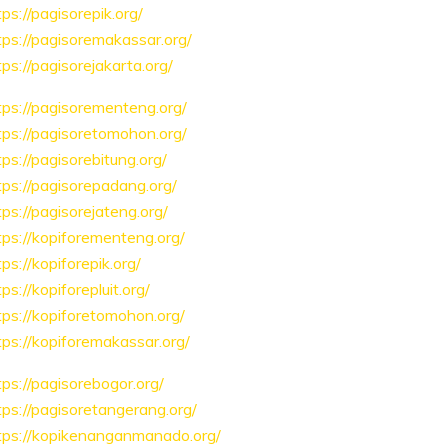
tps://pagisorepik.org/
tps://pagisoremakassar.org/
tps://pagisorejakarta.org/
tps://pagisorementeng.org/
tps://pagisoretomohon.org/
tps://pagisorebitung.org/
tps://pagisorepadang.org/
tps://pagisorejateng.org/
tps://kopiforementeng.org/
tps://kopiforepik.org/
tps://kopiforepluit.org/
tps://kopiforetomohon.org/
tps://kopiforemakassar.org/
tps://pagisorebogor.org/
tps://pagisoretangerang.org/
tps://kopikenanganmanado.org/