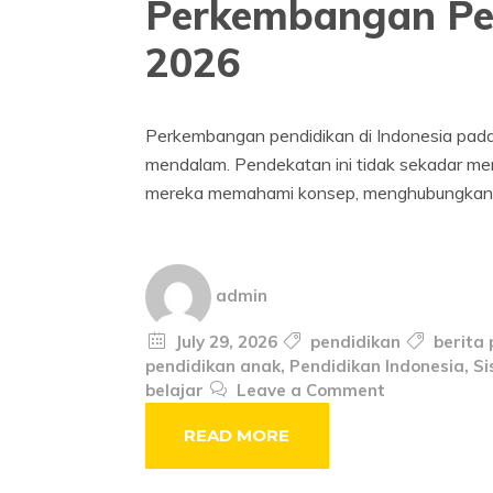
Perkembangan Pen
2026
Perkembangan pendidikan di Indonesia pa
mendalam. Pendekatan ini tidak sekadar me
mereka memahami konsep, menghubungkan
admin
July 29, 2026
pendidikan
berita
pendidikan anak
,
Pendidikan Indonesia
,
Si
belajar
Leave a Comment
READ MORE