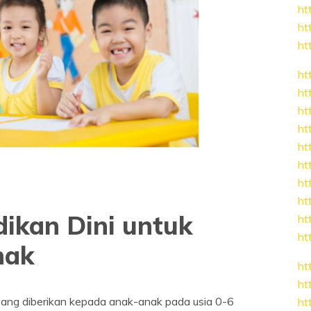
ht
ht
ht
ht
ht
ht
ht
ht
ht
ht
ht
ikan Dini untuk
ht
ht
nak
ht
ht
yang diberikan kepada anak-anak pada usia 0-6
ht