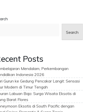
arch
Search
ecent Posts
mbelajaran Mendalam, Perkembangan
ndidikan Indonesia 2026
ri Gurun ke Gedung Pencakar Langit: Sensasi
ur Modern di Timur Tengah
buran Labuan Bajo: Surga Wisata Eksotis di
ung Barat Flores
neymoon Eksotis di South Pacific dengan