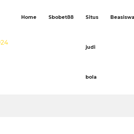
Home
Sbobet88
Situs
Beasisw
024
judi
bola