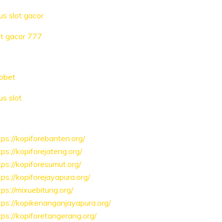
tus slot gacor
ot gacor 777
obet
us slot
tps://kopiforebanten.org/
tps://kopiforejateng.org/
tps://kopiforesumut.org/
tps://kopiforejayapura.org/
tps://mixuebitung.org/
tps://kopikenanganjayapura.org/
tps://kopiforetangerang.org/