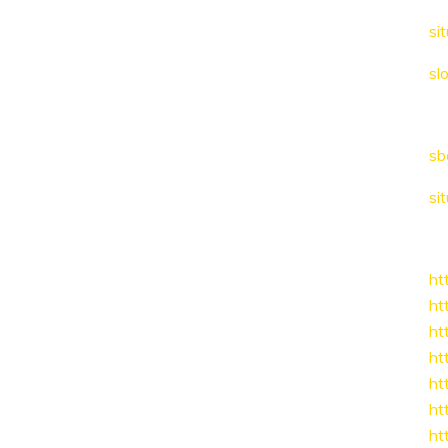
si
sl
sb
sit
ht
ht
ht
ht
ht
ht
ht