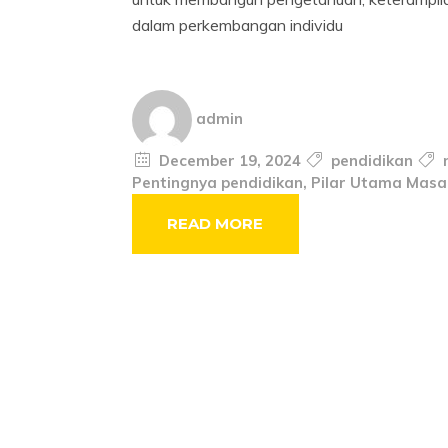
dalam perkembangan individu
admin
December 19, 2024
pendidikan
Pentingnya pendidikan
,
Pilar Utama Masa
READ MORE