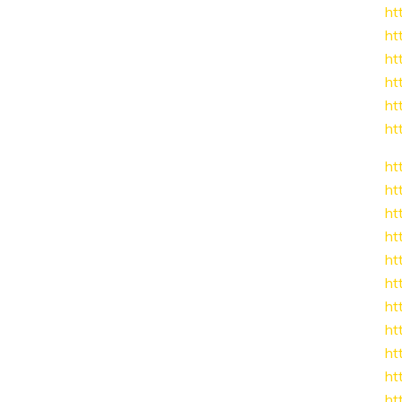
ht
ht
ht
ht
ht
ht
ht
ht
ht
ht
ht
ht
ht
ht
ht
ht
ht