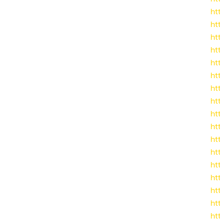
ht
ht
ht
ht
ht
ht
ht
ht
ht
ht
ht
ht
ht
ht
ht
ht
ht