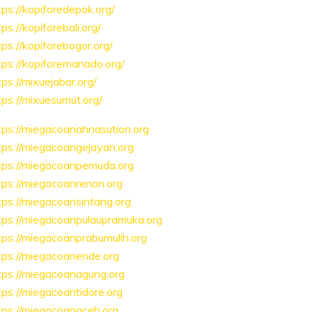
tps://kopiforedepok.org/
tps://kopiforebali.org/
tps://kopiforebogor.org/
tps://kopiforemanado.org/
tps://mixuejabar.org/
tps://mixuesumut.org/
tps://miegacoanahnasution.org
tps://miegacoangejayan.org
tps://miegacoanpemuda.org
tps://miegacoanrenon.org
tps://miegacoansintang.org
tps://miegacoanpulaupramuka.org
tps://miegacoanprabumulih.org
tps://miegacoanende.org
tps://miegacoanagung.org
tps://miegacoantidore.org
tps://miegacoanaceh.org