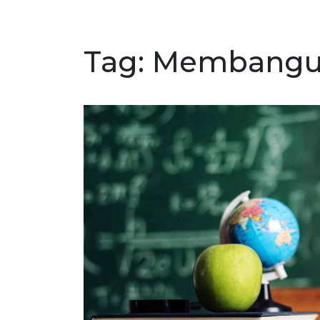
Tag:
Membangu