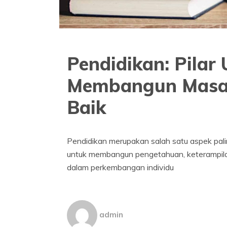
Pendidikan: Pilar
Membangun Masa 
Baik
Pendidikan merupakan salah satu aspek pali
untuk membangun pengetahuan, keterampilan
dalam perkembangan individu
admin