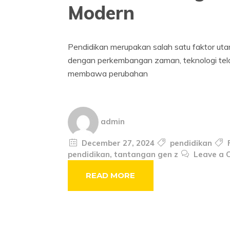
Modern
Pendidikan merupakan salah satu faktor ut
dengan perkembangan zaman, teknologi tela
membawa perubahan
admin
December 27, 2024
pendidikan
pendidikan
,
tantangan gen z
Leave a
READ MORE