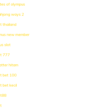
tes of olympus
hjong ways 2
ot thailand
nus new member
us slot
ot 777
atter hitam
ot bet 100
ot bet kecil
ot88
ot