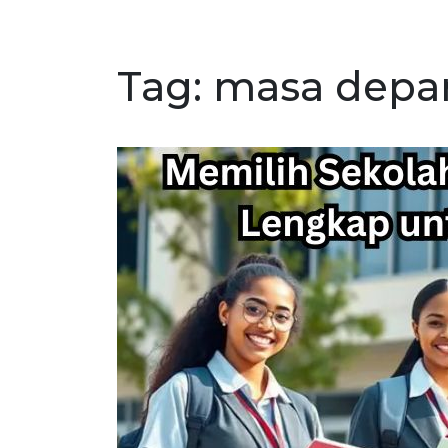
Tag:
masa depa