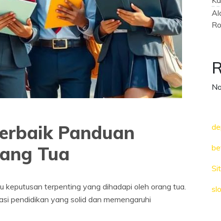
Ka
Al
Ro
R
No
Terbaik Panduan
de
rang Tua
be
Si
u keputusan terpenting yang dihadapi oleh orang tua.
sl
si pendidikan yang solid dan memengaruhi