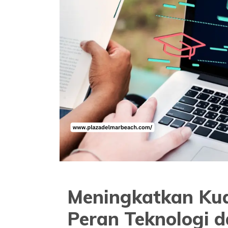
Meningkatkan Kua
Peran Teknologi 