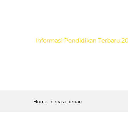
Skip
to
content
Informasi Pendidikan Terbaru 2
Home
masa depan