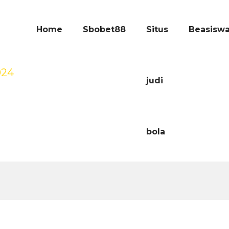
Home
Sbobet88
Situs
Beasisw
024
judi
bola