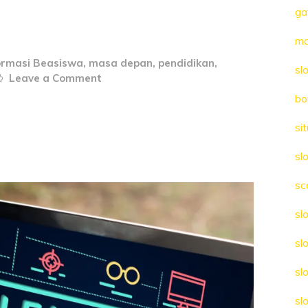
ga
ma
ormasi Beasiswa
,
masa depan
,
pendidikan
,
sl
Leave a Comment
bo
sit
sl
sc
sl
sl
sl
sl