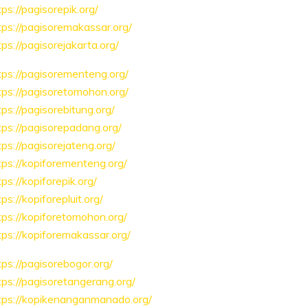
tps://pagisorepik.org/
tps://pagisoremakassar.org/
tps://pagisorejakarta.org/
tps://pagisorementeng.org/
tps://pagisoretomohon.org/
tps://pagisorebitung.org/
tps://pagisorepadang.org/
tps://pagisorejateng.org/
tps://kopiforementeng.org/
tps://kopiforepik.org/
tps://kopiforepluit.org/
tps://kopiforetomohon.org/
tps://kopiforemakassar.org/
tps://pagisorebogor.org/
tps://pagisoretangerang.org/
tps://kopikenanganmanado.org/