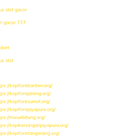
tus slot gacor
ot gacor 777
obet
us slot
tps://kopiforebanten.org/
tps://kopiforejateng.org/
tps://kopiforesumut.org/
tps://kopiforejayapura.org/
tps://mixuebitung.org/
tps://kopikenanganjayapura.org/
tps://kopiforetangerang.org/