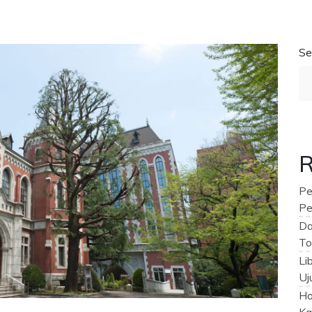
Se
R
Pe
Pe
Da
To
Li
Uj
Ho