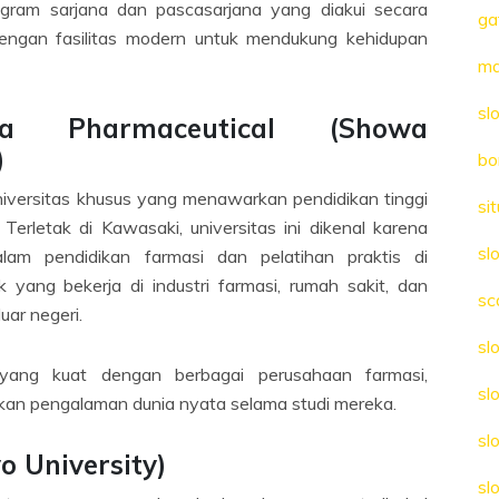
gram sarjana dan pascasarjana yang diakui secara
ga
dengan fasilitas modern untuk mendukung kehidupan
ma
sl
wa Pharmaceutical (Showa
)
bo
iversitas khusus yang menawarkan pendidikan tinggi
sit
Terletak di Kawasaki, universitas ini dikenal karena
sl
lam pendidikan farmasi dan pelatihan praktis di
ak yang bekerja di industri farmasi, rumah sakit, dan
sc
uar negeri.
sl
a yang kuat dengan berbagai perusahaan farmasi,
sl
n pengalaman dunia nyata selama studi mereka.
sl
o University)
sl