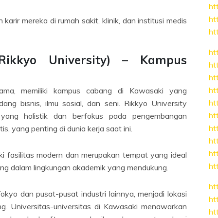
ht
ht
n karir mereka di rumah sakit, klinik, dan institusi medis
ht
ht
(Rikkyo University) – Kampus
ht
ht
ht
aitama, memiliki kampus cabang di Kawasaki yang
ht
ng bisnis, ilmu sosial, dan seni. Rikkyo University
ht
 yang holistik dan berfokus pada pengembangan
ht
s, yang penting di dunia kerja saat ini.
ht
ht
i fasilitas modern dan merupakan tempat yang ideal
ht
ang dalam lingkungan akademik yang mendukung.
ht
o dan pusat-pusat industri lainnya, menjadi lokasi
ht
ang. Universitas-universitas di Kawasaki menawarkan
ht