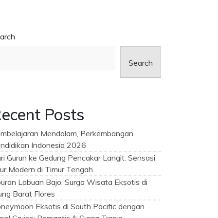
arch
Search
ecent Posts
mbelajaran Mendalam, Perkembangan
ndidikan Indonesia 2026
ri Gurun ke Gedung Pencakar Langit: Sensasi
ur Modern di Timur Tengah
buran Labuan Bajo: Surga Wisata Eksotis di
ung Barat Flores
neymoon Eksotis di South Pacific dengan