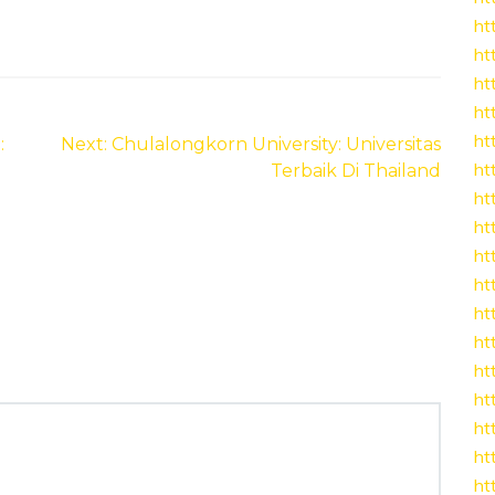
ht
ht
ht
ht
ht
:
Next:
Chulalongkorn University: Universitas
ht
Terbaik Di Thailand
ht
ht
ht
ht
ht
ht
ht
ht
ht
ht
ht