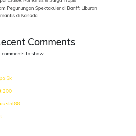
pal Cruise: Romantis & Surga Tropis
am Pegunungan Spektakuler di Banff: Liburan
mantis di Kanada
ecent Comments
 comments to show.
po 5k
t 200
tus slot88
ot