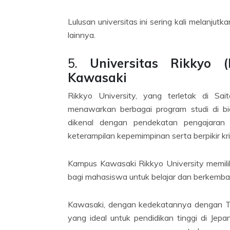
Lulusan universitas ini sering kali melanjutka
lainnya.
5.
Universitas Rikkyo 
Kawasaki
Rikkyo University, yang terletak di S
menawarkan berbagai program studi di bida
dikenal dengan pendekatan pengajaran
keterampilan kepemimpinan serta berpikir kriti
Kampus Kawasaki Rikkyo University memilik
bagi mahasiswa untuk belajar dan berkemb
Kawasaki, dengan kedekatannya dengan Toky
yang ideal untuk pendidikan tinggi di Jep