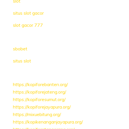
slot
situs slot gacor
slot gacor 777
sbobet
situs slot
https://kopiforebanten.org/
https://kopiforejateng.org/
https://kopiforesumut.org/
https://kopiforejayapura.org/
https://mixuebitung.org/
https://kopikenanganjayapura.org/