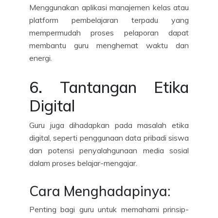
Menggunakan aplikasi manajemen kelas atau
platform pembelajaran terpadu yang
mempermudah proses pelaporan dapat
membantu guru menghemat waktu dan
energi.
6. Tantangan Etika
Digital
Guru juga dihadapkan pada masalah etika
digital, seperti penggunaan data pribadi siswa
dan potensi penyalahgunaan media sosial
dalam proses belajar-mengajar.
Cara Menghadapinya:
Penting bagi guru untuk memahami prinsip-