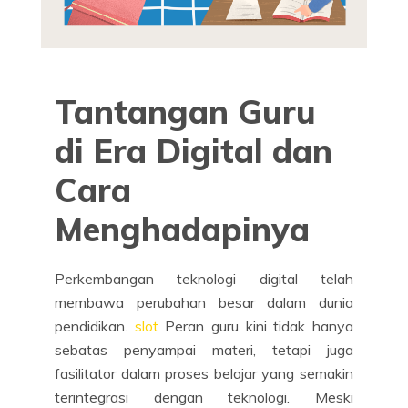
Tantangan Guru
di Era Digital dan
Cara
Menghadapinya
Perkembangan teknologi digital telah
membawa perubahan besar dalam dunia
pendidikan.
slot
Peran guru kini tidak hanya
sebatas penyampai materi, tetapi juga
fasilitator dalam proses belajar yang semakin
terintegrasi dengan teknologi. Meski