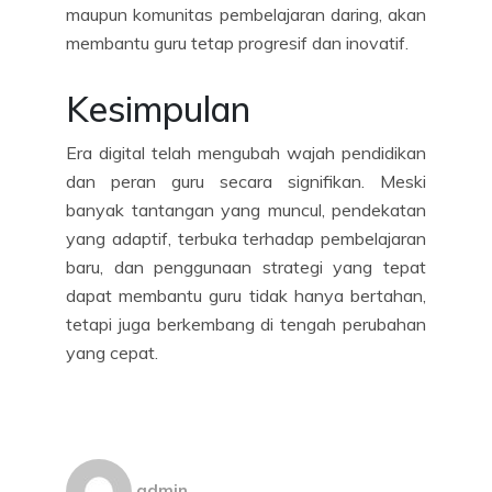
maupun komunitas pembelajaran daring, akan
membantu guru tetap progresif dan inovatif.
Kesimpulan
Era digital telah mengubah wajah pendidikan
dan peran guru secara signifikan. Meski
banyak tantangan yang muncul, pendekatan
yang adaptif, terbuka terhadap pembelajaran
baru, dan penggunaan strategi yang tepat
dapat membantu guru tidak hanya bertahan,
tetapi juga berkembang di tengah perubahan
yang cepat.
admin