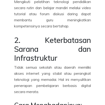
Mengikuti pelatihan teknologi pendidikan
secara rutin dan belajar mandiri melalui video
tutorial atau forum diskusi daring dapat
membantu guru meningkatkan
kompetensinya secara bertahap.
2. Keterbatasan
Sarana dan
Infrastruktur
Tidak semua sekolah atau daerah memiliki
akses internet yang stabil atau perangkat
teknologi yang memadai. Hal ini menyulitkan
penerapan pembelajaran berbasis digital
secara merata.