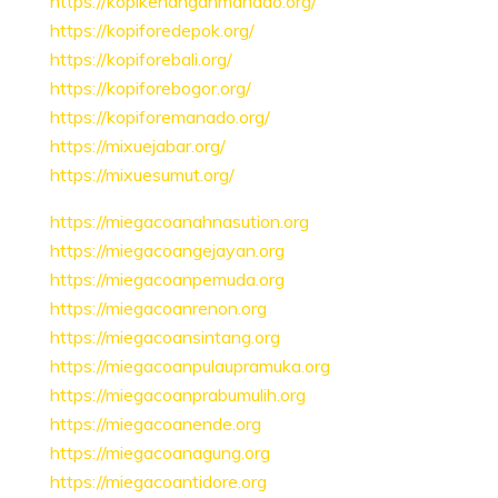
https://kopikenanganmanado.org/
https://kopiforedepok.org/
https://kopiforebali.org/
https://kopiforebogor.org/
https://kopiforemanado.org/
https://mixuejabar.org/
https://mixuesumut.org/
https://miegacoanahnasution.org
https://miegacoangejayan.org
https://miegacoanpemuda.org
https://miegacoanrenon.org
https://miegacoansintang.org
https://miegacoanpulaupramuka.org
https://miegacoanprabumulih.org
https://miegacoanende.org
https://miegacoanagung.org
https://miegacoantidore.org