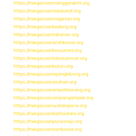
https://miegacoanmanggaraintt.org
https://miegacoanniasbarat.org
https://miegacoanmagetan.org
https://miegacoanbadung.org
https://miegacoantabanan.org
https://miegacoanacehbesar.org
https://miegacoanluwuutara.org
https://miegacoantobasamosir.org
https://miegacoanbuton.org
https://miegacoanrejanglebong.org
https://miegacoanasahan.org
https://miegacoanempatlawang.org
https://miegacoansimpangampek.org
https://miegacoanwatampone.org
https://miegacoanbaritoutara.org
https://miegacoanpurworejo.org
https://miegacoansumbawa.org