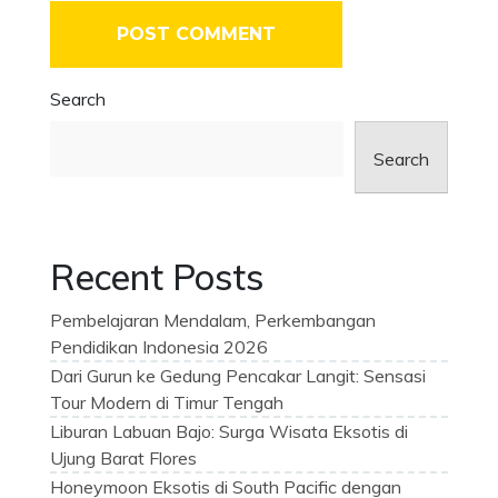
Search
Search
Recent Posts
Pembelajaran Mendalam, Perkembangan
Pendidikan Indonesia 2026
Dari Gurun ke Gedung Pencakar Langit: Sensasi
Tour Modern di Timur Tengah
Liburan Labuan Bajo: Surga Wisata Eksotis di
Ujung Barat Flores
Honeymoon Eksotis di South Pacific dengan