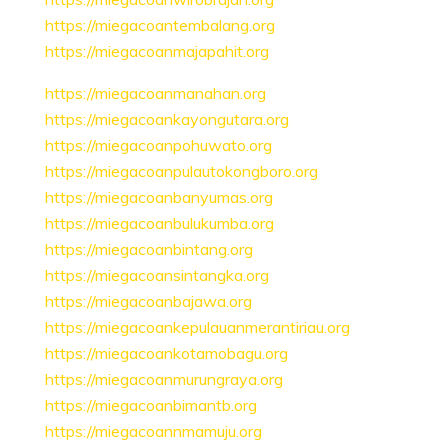
https://miegacoantembalang.org
https://miegacoanmajapahit.org
https://miegacoanmanahan.org
https://miegacoankayongutara.org
https://miegacoanpohuwato.org
https://miegacoanpulautokongboro.org
https://miegacoanbanyumas.org
https://miegacoanbulukumba.org
https://miegacoanbintang.org
https://miegacoansintangka.org
https://miegacoanbajawa.org
https://miegacoankepulauanmerantiriau.org
https://miegacoankotamobagu.org
https://miegacoanmurungraya.org
https://miegacoanbimantb.org
https://miegacoannmamuju.org