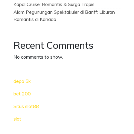
Kapal Cruise: Romantis & Surga Tropis
Alam Pegunungan Spektakuler di Banff: Liburan
Romantis di Kanada
Recent Comments
No comments to show.
depo 5k
bet 200
Situs slot88
slot