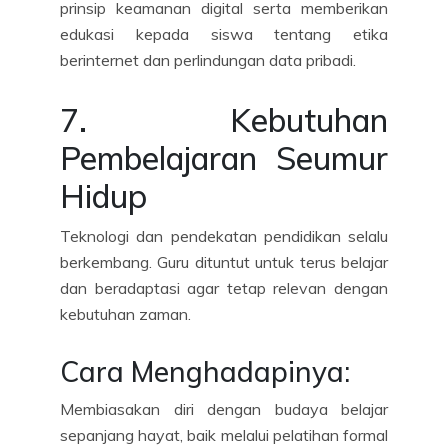
prinsip keamanan digital serta memberikan
edukasi kepada siswa tentang etika
berinternet dan perlindungan data pribadi.
7. Kebutuhan
Pembelajaran Seumur
Hidup
Teknologi dan pendekatan pendidikan selalu
berkembang. Guru dituntut untuk terus belajar
dan beradaptasi agar tetap relevan dengan
kebutuhan zaman.
Cara Menghadapinya:
Membiasakan diri dengan budaya belajar
sepanjang hayat, baik melalui pelatihan formal