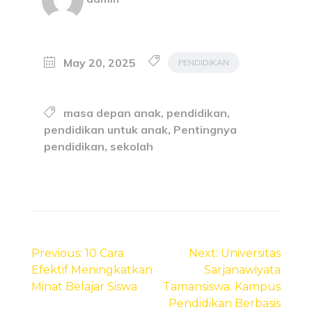
May 20, 2025
PENDIDIKAN
masa depan anak
,
pendidikan
,
pendidikan untuk anak
,
Pentingnya
pendidikan
,
sekolah
Post
navigation
Previous:
10 Cara
Next:
Universitas
Efektif Meningkatkan
Sarjanawiyata
Minat Belajar Siswa
Tamansiswa: Kampus
Pendidikan Berbasis