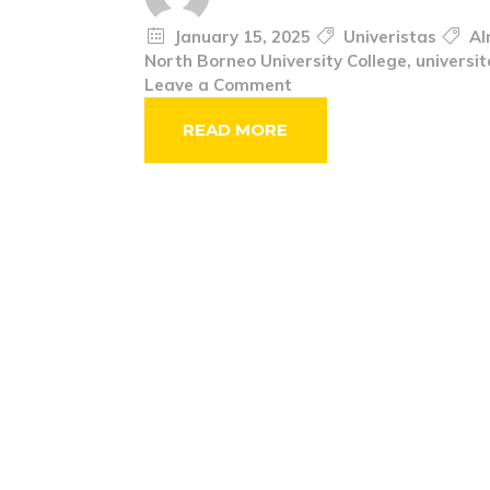
January 15, 2025
Univeristas
Al
North Borneo University College
,
universit
Leave a Comment
READ MORE