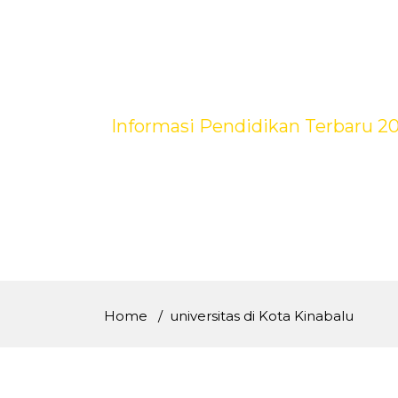
Skip
to
content
Informasi Pendidikan Terbaru 2
Home
universitas di Kota Kinabalu