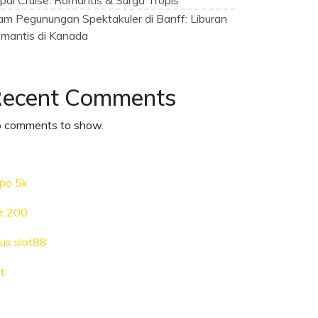
pal Cruise: Romantis & Surga Tropis
am Pegunungan Spektakuler di Banff: Liburan
mantis di Kanada
ecent Comments
 comments to show.
po 5k
t 200
tus slot88
ot