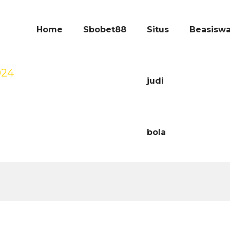
Home
Sbobet88
Situs
Beasisw
024
judi
bola