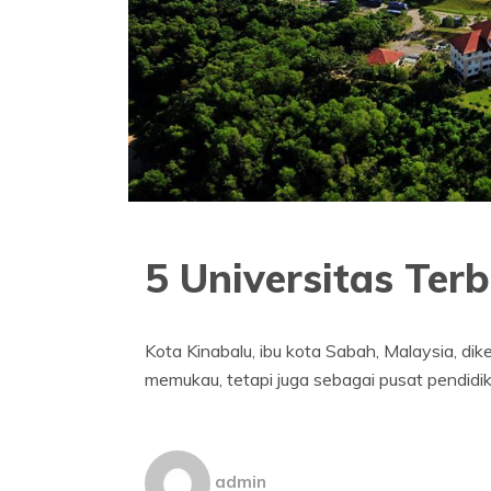
5 Universitas Ter
Kota Kinabalu, ibu kota Sabah, Malaysia, d
memukau, tetapi juga sebagai pusat pendidi
admin