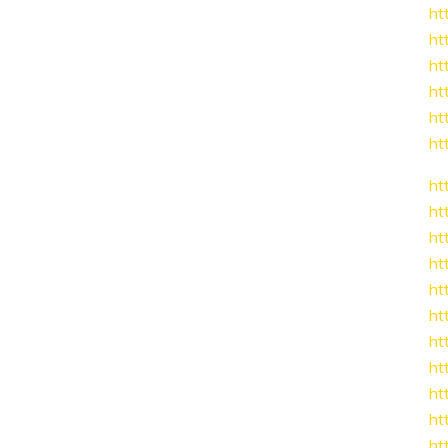
ht
ht
ht
ht
ht
ht
ht
ht
ht
ht
ht
ht
ht
ht
ht
ht
ht