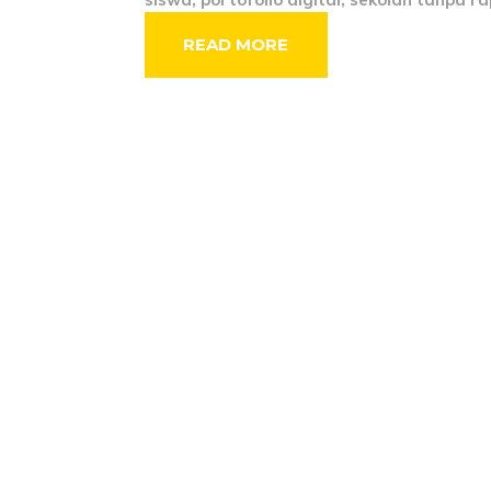
READ MORE