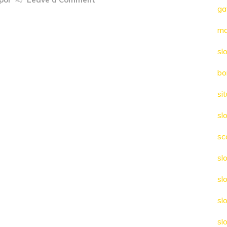
ga
ma
sl
bo
sit
sl
sc
sl
sl
sl
sl