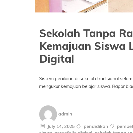
Sekolah Tanpa Rap
Kemajuan Siswa L
Digital
Sistem penilaian di sekolah tradisional sela
mengukur kemajuan belajar siswa. Rapor bias
admin
July 14, 2025
pendidikan
pembela
siswa
,
portofolio digital
,
sekolah tanpa ra