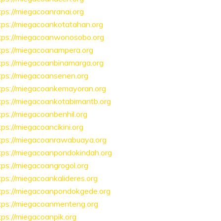
tps://miegacoanranai.org
tps://miegacoankotatahan.org
tps://miegacoanwonosobo.org
tps://miegacoanampera.org
tps://miegacoanbinamarga.org
tps://miegacoansenen.org
tps://miegacoankemayoran.org
tps://miegacoankotabimantb.org
tps://miegacoanbenhil.org
tps://miegacoancikini.org
tps://miegacoanrawabuaya.org
tps://miegacoanpondokindah.org
tps://miegacoangrogol.org
tps://miegacoankalideres.org
tps://miegacoanpondokgede.org
tps://miegacoanmenteng.org
tps://miegacoanpik.org