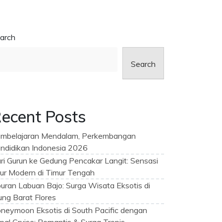
arch
Search
ecent Posts
mbelajaran Mendalam, Perkembangan
ndidikan Indonesia 2026
ri Gurun ke Gedung Pencakar Langit: Sensasi
ur Modern di Timur Tengah
buran Labuan Bajo: Surga Wisata Eksotis di
ung Barat Flores
neymoon Eksotis di South Pacific dengan