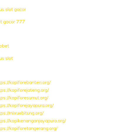
tus slot gacor
ot gacor 777
obet
us slot
tps://kopiforebanten.org/
tps://kopiforejateng.org/
tps://kopiforesumut.org/
tps://kopiforejayapura.org/
tps://mixuebitung.org/
tps://kopikenanganjayapura.org/
tps://kopiforetangerang.org/