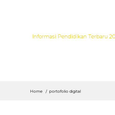
Skip
to
content
Informasi Pendidikan Terbaru 2
Home
portofolio digital