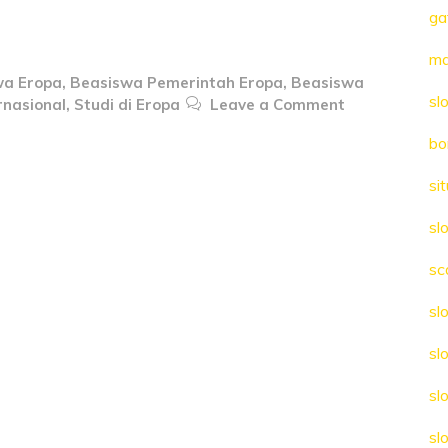
ga
ma
wa Eropa
,
Beasiswa Pemerintah Eropa
,
Beasiswa
sl
rnasional
,
Studi di Eropa
Leave a Comment
bo
sit
sl
sc
sl
sl
sl
sl