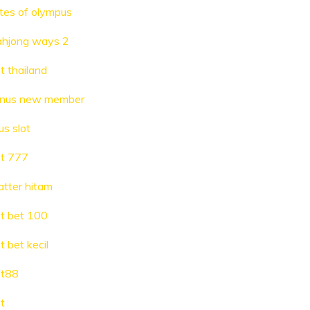
tes of olympus
hjong ways 2
ot thailand
nus new member
us slot
ot 777
atter hitam
ot bet 100
ot bet kecil
ot88
ot