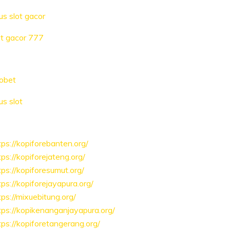
tus slot gacor
ot gacor 777
obet
us slot
tps://kopiforebanten.org/
tps://kopiforejateng.org/
tps://kopiforesumut.org/
tps://kopiforejayapura.org/
tps://mixuebitung.org/
tps://kopikenanganjayapura.org/
tps://kopiforetangerang.org/