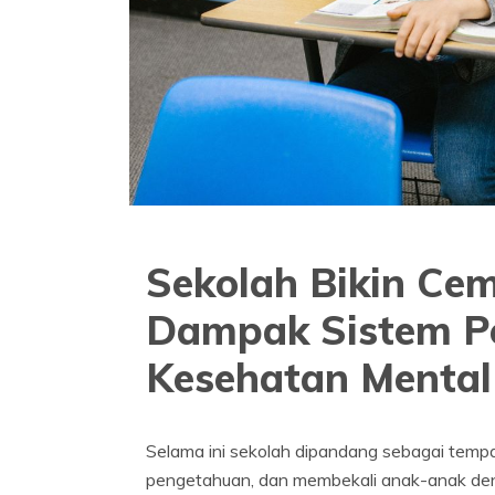
Sekolah Bikin C
Dampak Sistem Pe
Kesehatan Mental
Selama ini sekolah dipandang sebagai temp
pengetahuan, dan membekali anak-anak deng