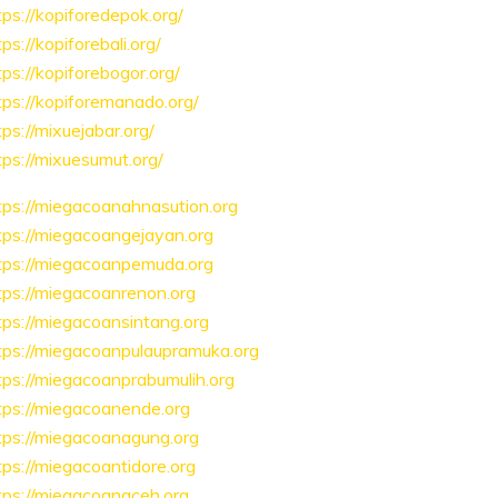
tps://kopiforedepok.org/
tps://kopiforebali.org/
tps://kopiforebogor.org/
tps://kopiforemanado.org/
tps://mixuejabar.org/
tps://mixuesumut.org/
tps://miegacoanahnasution.org
tps://miegacoangejayan.org
tps://miegacoanpemuda.org
tps://miegacoanrenon.org
tps://miegacoansintang.org
tps://miegacoanpulaupramuka.org
tps://miegacoanprabumulih.org
tps://miegacoanende.org
tps://miegacoanagung.org
tps://miegacoantidore.org
tps://miegacoanaceh.org