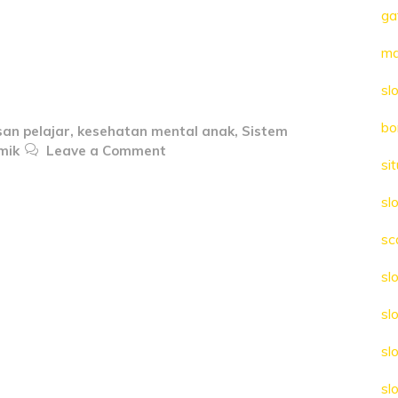
ga
ma
sl
bo
an pelajar
,
kesehatan mental anak
,
Sistem
mik
Leave a Comment
sit
sl
sc
sl
sl
sl
sl