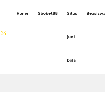
Home
Sbobet88
Situs
Beasisw
024
judi
bola