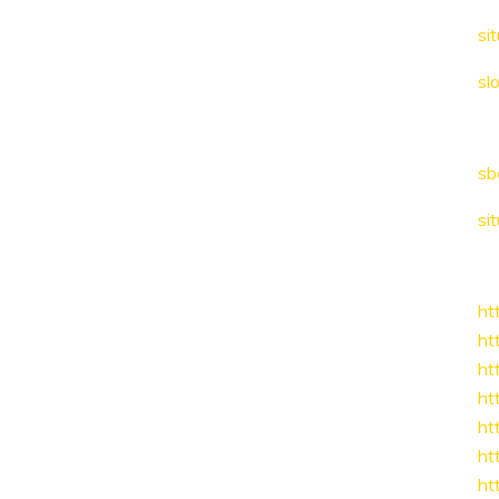
si
sl
sb
sit
ht
ht
ht
ht
ht
ht
ht