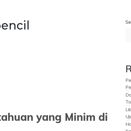
encil
Se
R
Pe
Pe
Da
To
Li
tahuan yang Minim di
Uj
Ho