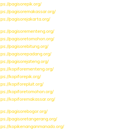
tps://pagisorepik.org/
tps://pagisoremakassar.org/
tps://pagisorejakarta.org/
tps://pagisorementeng.org/
tps://pagisoretomohon.org/
tps://pagisorebitung.org/
tps://pagisorepadang.org/
tps://pagisorejateng.org/
tps://kopiforementeng.org/
tps://kopiforepik.org/
tps://kopiforepluit.org/
tps://kopiforetomohon.org/
tps://kopiforemakassar.org/
tps://pagisorebogor.org/
tps://pagisoretangerang.org/
tps://kopikenanganmanado.org/