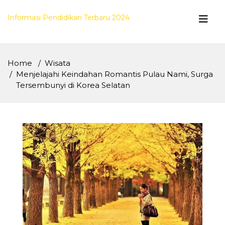
Skip
to
Informasi Pendidikan Terbaru 2024
content
Home
Wisata
Menjelajahi Keindahan Romantis Pulau Nami, Surga
Tersembunyi di Korea Selatan