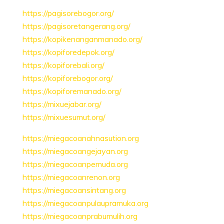
https://pagisorebogor.org/
https://pagisoretangerang.org/
https://kopikenanganmanado.org/
https://kopiforedepok.org/
https://kopiforebali.org/
https://kopiforebogor.org/
https://kopiforemanado.org/
https://mixuejabar.org/
https://mixuesumut.org/
https://miegacoanahnasution.org
https://miegacoangejayan.org
https://miegacoanpemuda.org
https://miegacoanrenon.org
https://miegacoansintang.org
https://miegacoanpulaupramuka.org
https://miegacoanprabumulih.org