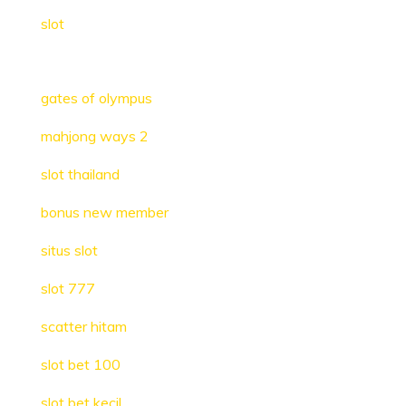
slot
gates of olympus
mahjong ways 2
slot thailand
bonus new member
situs slot
slot 777
scatter hitam
slot bet 100
slot bet kecil