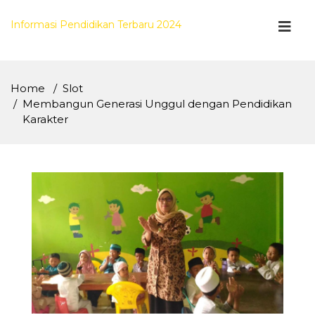
Skip
to
Informasi Pendidikan Terbaru 2024
content
Home
Slot
Membangun Generasi Unggul dengan Pendidikan
Karakter